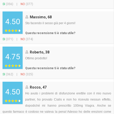
SI
(356)
|
NO
(377)
Massimo, 68
4.50
Sto facendo il sesso già per 4 giorni!
Questa recensione ti è stata utile?
SI
(371)
|
NO
(374)
Roberto, 38
4.75
Ottimo prodotto!
Questa recensione ti è stata utile?
SI
(362)
|
NO
(325)
Rocco, 47
4.50
Ho avuto i problemi di disfunzione erettile con il mio nuovo
partner, ho provato Cialis e non ho ricevuto nessun effetto,
dopodiché mi hanno prescritto 100mg Viagra. Anche se
questo farmaco è costoso ne valeva la pena! Adesso ho delle erezioni come