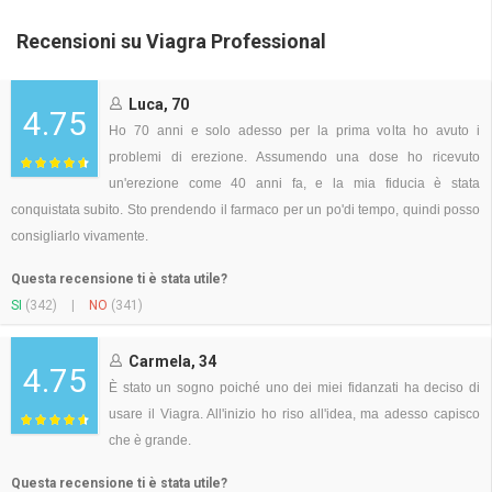
Recensioni su Viagra Professional
Luca, 70
4.75
Ho 70 anni e solo adesso per la prima volta ho avuto i
problemi di erezione. Assumendo una dose ho ricevuto
un'erezione come 40 anni fa, e la mia fiducia è stata
conquistata subito. Sto prendendo il farmaco per un po'di tempo, quindi posso
consigliarlo vivamente.
Questa recensione ti è stata utile?
SI
(342)
|
NO
(341)
Carmela, 34
4.75
È stato un sogno poiché uno dei miei fidanzati ha deciso di
usare il Viagra. All'inizio ho riso all'idea, ma adesso capisco
che è grande.
Questa recensione ti è stata utile?