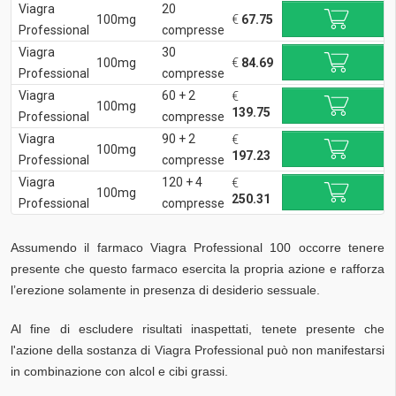
Viagra
20
100mg
€
67.75
Professional
compresse
Viagra
30
100mg
€
84.69
Professional
compresse
Viagra
60 + 2
€
100mg
139.75
Professional
compresse
Viagra
90 + 2
€
100mg
197.23
Professional
compresse
Viagra
120 + 4
€
100mg
250.31
Professional
compresse
Assumendo il farmaco Viagra Professional 100 occorre tenere
presente che questo farmaco esercita la propria azione e rafforza
l’erezione solamente in presenza di desiderio sessuale.
Al fine di escludere risultati inaspettati, tenete presente che
l'azione della sostanza di Viagra Professional può non manifestarsi
in combinazione con alcol e cibi grassi.