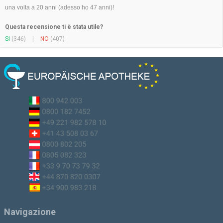
una volta a 20 anni (adesso ho 47 anni)!
Questa recensione ti è stata utile?
SI
(346)
|
NO
(407)
Navigazione