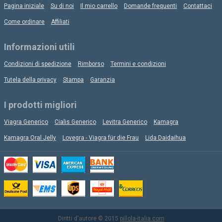
Pagina iniziale
Su di noi
Il mio carrello
Domande frequenti
Contattaci
Come ordinare
Affiliati
Informazioni utili
Condizioni di spedizione
Rimborso
Termini e condizioni
Tutela della privacy
Stampa
Garanzia
I prodotti migliori
Viagra Generico
Cialis Generico
Levitra Generico
Kamagra
Kamagra Oral Jelly
Lovegra - Viagra für die Frau
Lida Daidaihua
Diritti d'autore © 2015
pillola-italia.com