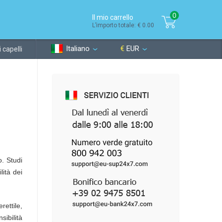
0
Il mio carrello
L’importo totale: € 0.00
Italiano
€
EUR
 capelli
o. Studi
lità dei
rettile,
ibilità