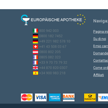
Naviga
Pagina ini
Su di noi
Il mio carr
Domande 
Contattac
Come ord
Affiliati