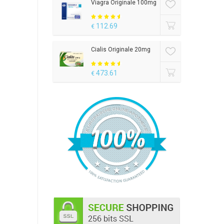
Viagra Originale 100mg
112.69
€
Cialis Originale 20mg
473.61
€