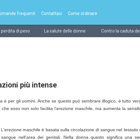
omande frequenti
Contattaci
Come ordinare
 perdita di peso
La salute delle donne
Contro la caduta dei
zioni più intense
 è per gli uomini. Anche se questo può sembrare illogico, è tutto ver
ato che esso non solo facilita l'erezione maschile, ma aumenta la sensibi
 L'erezione maschile è basata sulla circolazione di sangue nel tessuto e
 sangue nell'area dei genitali. Nella donna questo significa una sens